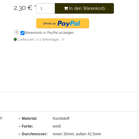
2,30
€
*
In den Warenkorb
?
Warenkorb in PayPal anzeigen
Lieferzeit: 1-3 Werktage
er
• Material:
Kunststoff
• Farbe:
weiß
•
Durchmesser
:
innen 30mm, außen 42,5mm