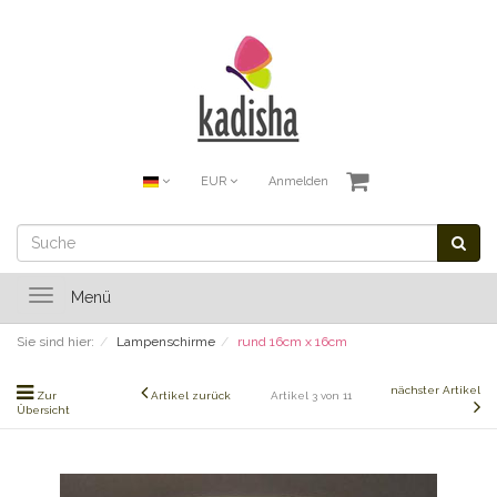
EUR
Anmelden
Toggle
Menü
navigation
Sie sind hier:
Lampenschirme
rund 16cm x 16cm
nächster Artikel
Zur
Artikel zurück
Artikel 3 von 11
Übersicht