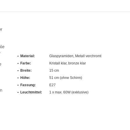
er
ile
e
• Material:
Glaspyramiden, Metall verchromt
• Farbe:
Kristall klar, bronze klar
e
• Breite:
15 cm
• Höhe:
51 cm (ohne Schirm)
• Fassung:
E27
in
• Leuchtmittel:
1 x max. 60W (exklusive)