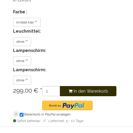
in Chrom
Farbe :
kristall klar
Leuchmittel:
ohne
Lampenschirm:
ohne
Lampenschirm:
ohne
299,00
€
*
In den Warenkorb
?
Warenkorb in PayPal anzeigen
Sofort lieferbar
Lieferzeit: 5 - 10 Tage