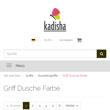
EUR
Anmelden
Toggle
Menü
navigation
Sie sind hier:
Griffe
Duschtürgriffe
Griff Dusche Farbe
Griff Dusche Farbe
← Zurück
1
2
3
4
5
6
Weiter →