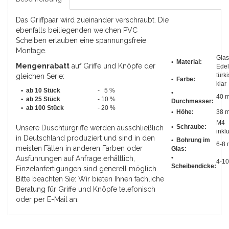
Das Griffpaar wird zueinander verschraubt. Die
ebenfalls beiliegenden weichen PVC
Scheiben erlauben eine spannungsfreie
Montage.
Glas
• Material:
Mengenrabatt
auf Griffe und Knöpfe der
Edel
türki
gleichen Serie:
• Farbe:
klar
• ab 10 Stück
- 5 %
•
40 
•
ab 25 Stück
- 10 %
Durchmesser
:
•
ab 100 Stück
- 20 %
• Höhe:
38 
M4
• Schraube:
Unsere Duschtürgriffe werden ausschließlich
inkl
in Deutschland produziert und sind in den
• Bohrung im
6-8
meisten Fällen in anderen Farben oder
Glas:
•
Ausführungen auf Anfrage erhältlich,
4-1
Scheibendicke:
Einzelanfertigungen sind generell möglich.
Bitte beachten Sie: Wir bieten Ihnen fachliche
Beratung für Griffe und Knöpfe telefonisch
oder per E-Mail an.