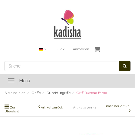
EUR
Anmelden
Toggle
Menü
navigation
Sie sind hier:
Griffe
Duschtürgriffe
Griff Dusche Farbe
nächster Artikel
Zur
Artikel zurück
Artikel 3 von 52
Übersicht