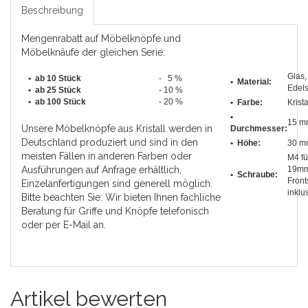
Beschreibung
Mengenrabatt auf Möbelknöpfe und
Möbelknäufe der gleichen Serie:
Glas,
• ab 10 Stück
- 5 %
• Material:
Edels
•
ab 25 Stück
- 10 %
•
ab 100 Stück
- 20 %
• Farbe:
Krista
•
15 m
Unsere Möbelknöpfe aus Kristall werden in
Durchmesser
:
Deutschland produziert und sind in den
• Höhe:
30 m
meisten Fällen in anderen Farben oder
M4 fü
Ausführungen auf Anfrage erhältlich,
19m
• Schraube:
Front
Einzelanfertigungen sind generell möglich.
inklu
Bitte beachten Sie: Wir bieten Ihnen fachliche
Beratung für Griffe und Knöpfe telefonisch
oder per E-Mail an.
Artikel bewerten