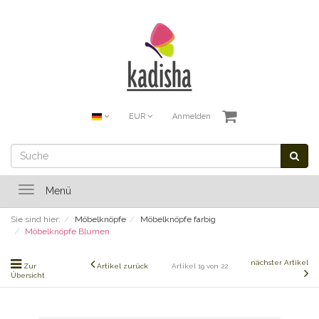
EUR
Anmelden
Toggle
Menü
navigation
Sie sind hier:
Möbelknöpfe
Möbelknöpfe farbig
Möbelknöpfe Blumen
nächster Artikel
Zur
Artikel zurück
Artikel 19 von 22
Übersicht