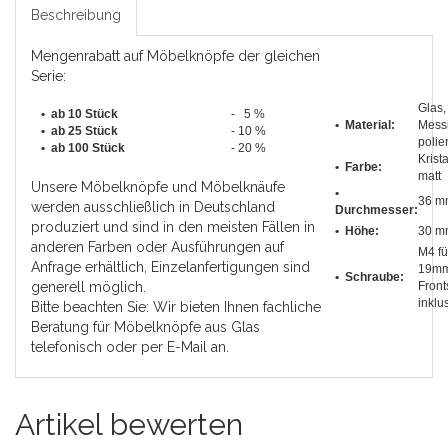
Beschreibung
Mengenrabatt auf Möbelknöpfe der gleichen
Serie:
Glas,
• ab 10 Stück
- 5 %
• Material:
Mess
•
ab 25 Stück
- 10 %
polier
•
ab 100 Stück
- 20 %
Krista
• Farbe:
matt
Unsere Möbelknöpfe und Möbelknäufe
•
36 m
werden ausschließlich in Deutschland
Durchmesser
:
produziert und sind in den meisten Fällen in
• Höhe:
30 m
anderen Farben oder Ausführungen auf
M4 fü
Anfrage erhältlich, Einzelanfertigungen sind
19m
• Schraube:
generell möglich.
Front
inklu
Bitte beachten Sie: Wir bieten Ihnen fachliche
Beratung für Möbelknöpfe aus Glas
telefonisch oder per E-Mail an.
Artikel bewerten