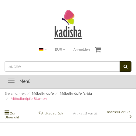
EUR
Anmelden
Toggle
Menü
navigation
Sie sind hier:
Möbelknöpfe
Möbelknöpfe farbig
Möbelknöpfe Blumen
nächster Artikel
Zur
Artikel zurück
Artikel 18 von 22
Übersicht