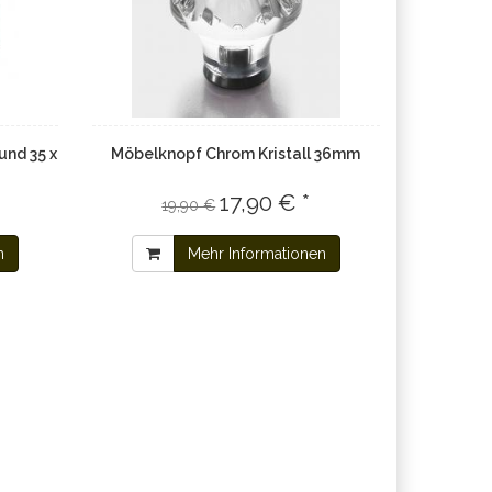
nd 35 x
Möbelknopf Chrom Kristall 36mm
17,90 € *
19,90 €
n
Mehr Informationen