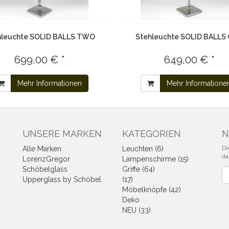
hleuchte SOLID BALLS TWO
Stehleuchte SOLID BALLS
699,00 € *
649,00 € *
Mehr Informationen
Mehr Informatione
N
UNSERE MARKEN
KATEGORIEN
N
Di
Alle Marken
Leuchten (6)
da
LorenzGregor
Lampenschirme (15)
Schöbelglass
Griffe (64)
Ne
Upperglass by Schöbel
(17)
Möbelknöpfe (42)
Deko
NEU (33)