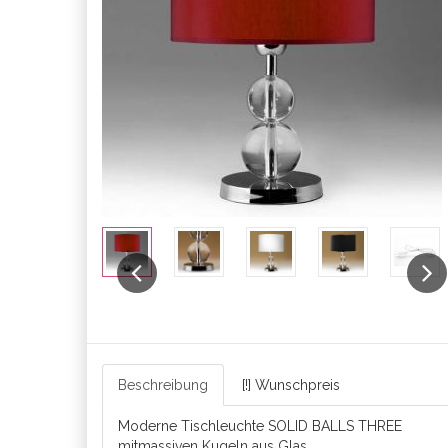
Previous
Next
Beschreibung
[!] Wunschpreis
Moderne Tischleuchte SOLID BALLS THREE
mitmassiven Kugeln aus Glas