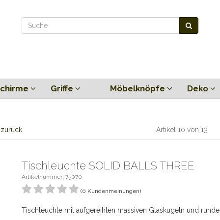
chirme
Griffe
Möbelknöpfe
Deko
l zurück
Artikel 10 von 13
Tischleuchte SOLID BALLS THREE
Artikelnummer: 75070
(0 Kundenmeinungen)
Tischleuchte mit aufgereihten massiven Glaskugeln und rund