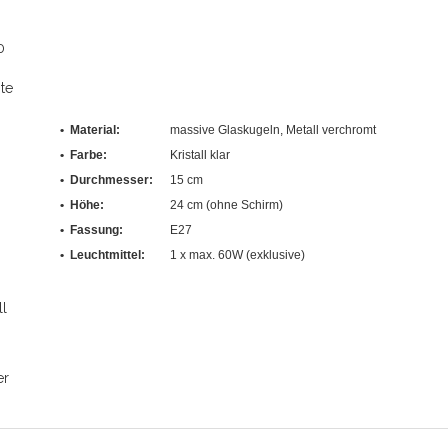
0
te
• Material:
massive Glaskugeln, Metall verchromt
• Farbe:
Kristall klar
•
Durchmesser
:
15 cm
• Höhe:
24 cm (ohne Schirm)
• Fassung:
E27
• Leuchtmittel:
1 x max. 60W (exklusive)
ll
er