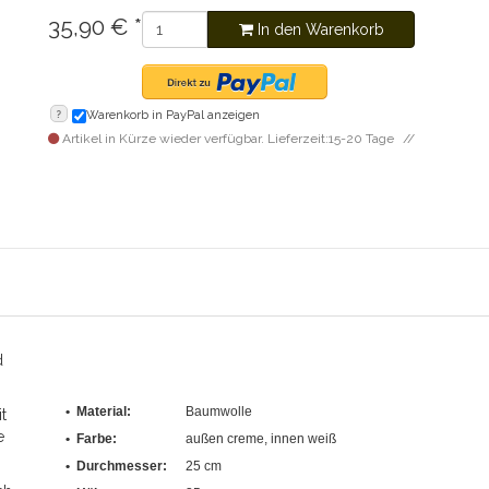
35,90
€
*
In den Warenkorb
?
Warenkorb in PayPal anzeigen
Artikel in Kürze wieder verfügbar. Lieferzeit:15-20 Tage
d
• Material:
Baumwolle
t
e
• Farbe:
außen creme, innen weiß
•
Durchmesser
:
25 cm