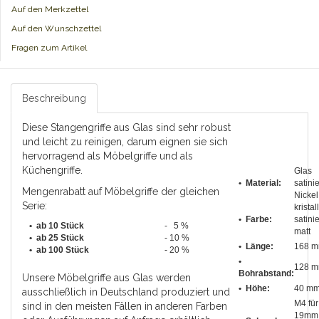
Auf den Merkzettel
Auf den Wunschzettel
Fragen zum Artikel
Beschreibung
Diese Stangengriffe aus Glas sind sehr robust
und leicht zu reinigen, darum eignen sie sich
hervorragend als Möbelgriffe und als
Küchengriffe.
Glas
• Material:
satinie
Mengenrabatt auf Möbelgriffe der gleichen
Nickel
Serie:
kristall
• Farbe:
satinie
• ab 10 Stück
- 5 %
matt
•
ab 25 Stück
- 10 %
•
Länge
:
168 
•
ab 100 Stück
- 20 %
•
128 
Bohrabstand
:
Unsere Möbelgriffe aus Glas werden
• Höhe:
40 m
ausschließlich in Deutschland produziert und
M4 für
sind in den meisten Fällen in anderen Farben
19mm