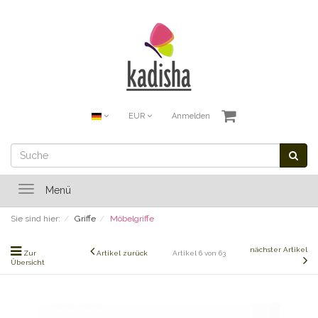
EUR
Anmelden
Toggle
Menü
navigation
Sie sind hier:
Griffe
Möbelgriffe
nächster Artikel
Zur
Artikel zurück
Artikel 6 von 63
Übersicht