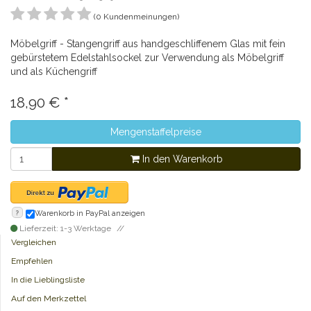
(0 Kundenmeinungen)
Möbelgriff - Stangengriff aus handgeschliffenem Glas mit fein
gebürstetem Edelstahlsockel zur Verwendung als Möbelgriff
und als Küchengriff
18,90
€
*
Mengenstaffelpreise
In den Warenkorb
?
Warenkorb in PayPal anzeigen
Lieferzeit: 1-3 Werktage
Vergleichen
Empfehlen
In die Lieblingsliste
Auf den Merkzettel