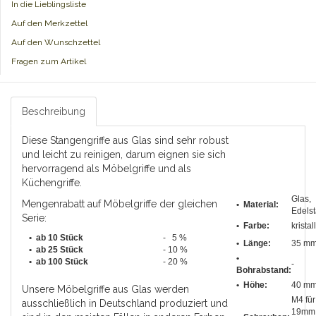
In die Lieblingsliste
Auf den Merkzettel
Auf den Wunschzettel
Fragen zum Artikel
Beschreibung
Diese Stangengriffe aus Glas sind sehr robust
und leicht zu reinigen, darum eignen sie sich
hervorragend als Möbelgriffe und als
Küchengriffe.
Glas,
Mengenrabatt auf Möbelgriffe der gleichen
• Material:
Edelst
Serie:
• Farbe:
kristal
• ab 10 Stück
- 5 %
•
Länge
:
35 m
•
ab 25 Stück
- 10 %
•
•
ab 100 Stück
- 20 %
-
Bohrabstand
:
• Höhe:
40 m
Unsere Möbelgriffe aus Glas werden
M4 für
ausschließlich in Deutschland produziert und
19mm