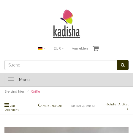
EUR
Anmelden
Toggle
Menü
navigation
Sie sind hier:
Griffe
nächster Artikel
Zur
Artikel zurück
Artikel 48 von 64
Übersicht