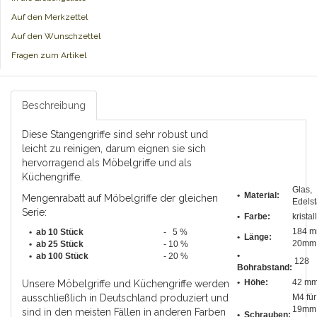
Auf den Merkzettel
Auf den Wunschzettel
Fragen zum Artikel
Beschreibung
Diese Stangengriffe sind sehr robust und
leicht zu reinigen, darum eignen sie sich
hervorragend als Möbelgriffe und als
Küchengriffe.
Glas,
• Material:
Mengenrabatt auf Möbelgriffe der gleichen
Edelst
Serie:
• Farbe:
kristal
184 m
• ab 10 Stück
- 5 %
•
Länge
:
20mm
•
ab 25 Stück
- 10 %
•
•
ab 100 Stück
- 20 %
128
Bohrabstand
:
• Höhe:
42 m
Unsere Möbelgriffe und Küchengriffe werden
ausschließlich in Deutschland produziert und
M4 für
19mm
sind in den meisten Fällen in anderen Farben
• Schrauben: