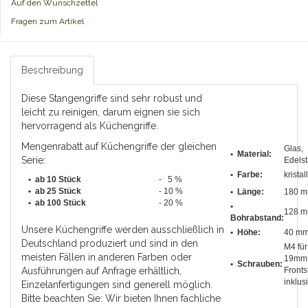
Auf den Wunschzettel
Fragen zum Artikel
Beschreibung
Diese Stangengriffe sind sehr robust und
leicht zu reinigen, darum eignen sie sich
hervorragend als Küchengriffe.
Mengenrabatt auf Küchengriffe der gleichen
Glas,
• Material:
Serie:
Edelst
• Farbe:
kristal
• ab 10 Stück
- 5 %
•
ab 25 Stück
- 10 %
•
Länge
:
180 
•
ab 100 Stück
- 20 %
•
128 
Bohrabstand
:
Unsere Küchengriffe werden ausschließlich in
• Höhe:
40 m
Deutschland produziert und sind in den
M4 für
meisten Fällen in anderen Farben oder
19mm
• Schrauben:
Ausführungen auf Anfrage erhältlich,
Fronts
inklus
Einzelanfertigungen sind generell möglich.
Bitte beachten Sie: Wir bieten Ihnen fachliche