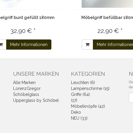
elgriff bunt gefüllt 180mm
Möbelgriff befüllbar 18
32,90 € *
22,90 € *
Mehr Informationen
Mehr Informatione
N
UNSERE MARKEN
KATEGORIEN
N
Di
Alle Marken
Leuchten (6)
da
LorenzGregor
Lampenschirme (15)
Schöbelglass
Griffe (64)
Ne
Upperglass by Schöbel
(17)
Möbelknöpfe (42)
Deko
NEU (33)