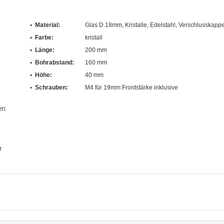
• Material:
Glas D.18mm, Kristalle, Edelstahl, Verschlusskapp
• Farbe:
kristall
•
Länge
:
200 mm
•
Bohrabstand
:
160 mm
• Höhe:
40 mm
• Schrauben:
M4 für 19mm Frontstärke inklusive
en
r