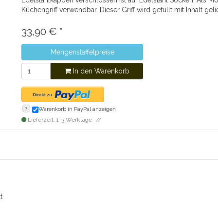
Edelstahlkappen verschlossen ist auf Edelstahl Socken. Als Mö
Küchengriff verwendbar. Dieser Griff wird gefüllt mit Inhalt geli
33,90
€
*
Mengenstaffelpreise
In den Warenkorb
?
Warenkorb in PayPal anzeigen
Lieferzeit: 1-3 Werktage
t