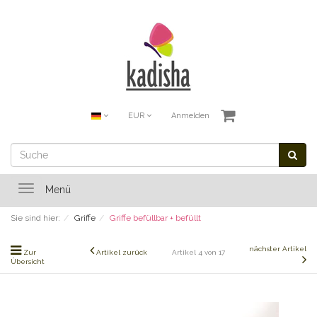
EUR
Anmelden
Toggle
Menü
navigation
Sie sind hier:
Griffe
Griffe befüllbar + befüllt
nächster Artikel
Zur
Artikel zurück
Artikel 4 von 17
Übersicht