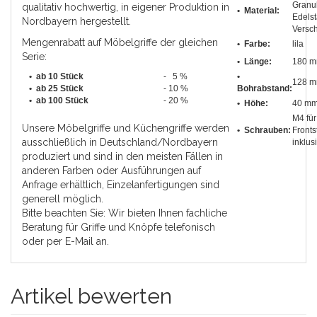
Granul
qualitativ hochwertig, in eigener Produktion in
• Material:
Edels
Nordbayern hergestellt.
Versc
Mengenrabatt auf Möbelgriffe der gleichen
• Farbe:
lila
Serie:
•
Länge
:
180 
• ab 10 Stück
- 5 %
•
128 
•
ab 25 Stück
- 10 %
Bohrabstand
:
•
ab 100 Stück
- 20 %
• Höhe:
40 m
M4 fü
Unsere Möbelgriffe und Küchengriffe werden
• Schrauben:
Fronts
ausschließlich in Deutschland/Nordbayern
inklus
produziert und sind in den meisten Fällen in
anderen Farben oder Ausführungen auf
Anfrage erhältlich, Einzelanfertigungen sind
generell möglich.
Bitte beachten Sie: Wir bieten Ihnen fachliche
Beratung für Griffe und Knöpfe telefonisch
oder per E-Mail an.
Artikel bewerten