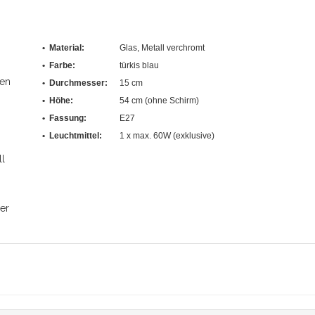
• Material:
Glas, Metall verchromt
• Farbe:
türkis blau
ren
• Durchmesser:
15 cm
• Höhe:
54 cm (ohne Schirm)
• Fassung:
E27
• Leuchtmittel:
1 x max. 60W (exklusive)
ll
er