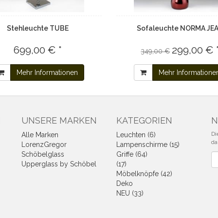
Stehleuchte TUBE
Sofaleuchte NORMA JE
699,00 € *
299,00 € 
349,00 €
Mehr Informationen
Mehr Informatione
N
UNSERE MARKEN
KATEGORIEN
N
Di
Alle Marken
Leuchten (6)
da
LorenzGregor
Lampenschirme (15)
Schöbelglass
Griffe (64)
Ne
Upperglass by Schöbel
(17)
Möbelknöpfe (42)
Deko
NEU (33)