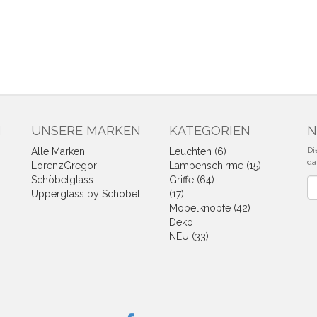
N
UNSERE MARKEN
KATEGORIEN
N
Di
Alle Marken
Leuchten (6)
da
LorenzGregor
Lampenschirme (15)
Schöbelglass
Griffe (64)
Ne
Upperglass by Schöbel
(17)
Möbelknöpfe (42)
Deko
NEU (33)