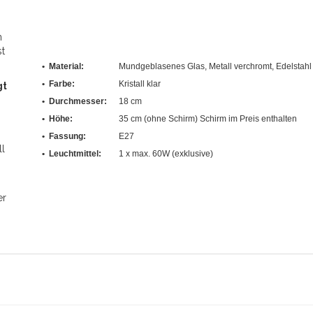
n
st
• Material:
Mundgeblasenes Glas, Metall verchromt, Edelstahl
• Farbe:
Kristall klar
gt
•
Durchmesser
:
18 cm
• Höhe:
35 cm (ohne Schirm) Schirm im Preis enthalten
• Fassung:
E27
ll
• Leuchtmittel:
1 x max. 60W (exklusive)
er