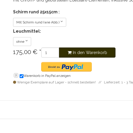
mit Chrom- und gebürsteten Edelstahl-Elementen, inklusive S
Schirm rund 25x15cm :
Mit Schirm rund (wie Abb.)
Leuchmittel:
ohne
175,00
€
*
In den Warenkorb
?
Warenkorb in PayPal anzeigen
Wenige Exemplare auf Lager - schnell bestellen!
Lieferzeit: 1 - 3 T