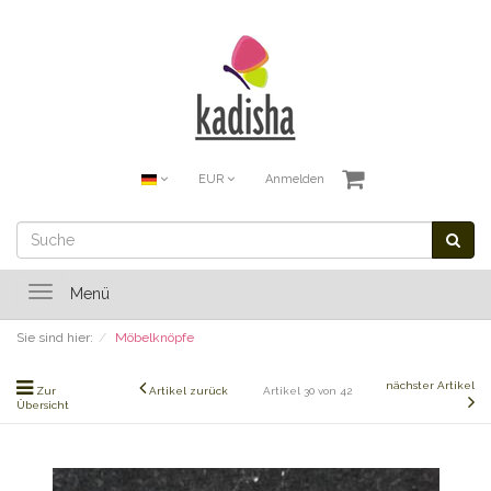
EUR
Anmelden
Toggle
Menü
navigation
Sie sind hier:
Möbelknöpfe
nächster Artikel
Zur
Artikel zurück
Artikel 30 von 42
Übersicht