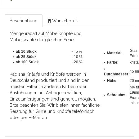
Beschreibung
[!] Wunschpreis
Mengenrabatt auf Möbelknöpfe und
Möbelknäufe der gleichen Serie:
Glas,
• ab 10 Stück
- 5 %
• Material:
Edels
•
ab 25 Stück
- 10 %
•
ab 100 Stück
- 20 %
• Farbe:
krista
•
45 m
Kadisha Knäufe und Knöpfe werden in
Durchmesser
:
Deutschland produziert und sind in den
• Höhe:
20 m
meisten Fällen in anderen Farben oder
M4 fü
Ausführungen auf Anfrage erhältlich,
19m
• Schraube:
Front
Einzelanfertigungen sind generell möglich.
inklu
Bitte beachten Sie: Wir bieten Ihnen fachliche
Beratung für Griffe und Knöpfe telefonisch
oder per E-Mail an.