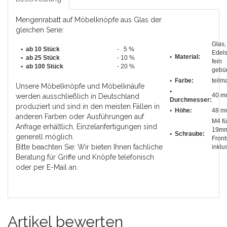
Mengenrabatt auf Möbelknöpfe aus Glas der
gleichen Serie:
Glas,
• ab 10 Stück
- 5 %
Edels
• Material:
•
ab 25 Stück
- 10 %
fein
•
ab 100 Stück
- 20 %
gebü
• Farbe:
teilma
Unsere Möbelknöpfe und Möbelknäufe
•
40 m
werden ausschließlich in Deutschland
Durchmesser
:
produziert und sind in den meisten Fällen in
• Höhe:
48 m
anderen Farben oder Ausführungen auf
M4 fü
Anfrage erhältlich, Einzelanfertigungen sind
19m
• Schraube:
generell möglich.
Front
Bitte beachten Sie: Wir bieten Ihnen fachliche
inklu
Beratung für Griffe und Knöpfe telefonisch
oder per E-Mail an.
Artikel bewerten