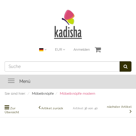
EUR
Anmelden
Toggle
Menü
navigation
Sie sind hier:
Möbelknöpfe
Möbelknöpfe modern
nächster Artikel
Zur
Artikel zurück
Artikel 36 von 40
Übersicht