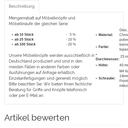
Beschreibung
Mengenrabatt auf Möbelknöpfe und
Möbelknäufe der gleichen Serie:
Glas,
• ab 10 Stück
- 5 %
• Material:
Chro
•
ab 25 Stück
- 10 %
polier
•
ab 100 Stück
- 20 %
berns
• Farbe:
topas
•
Unsere Möbelknöpfe werden ausschließlich in
25 
Durchmesser
:
Deutschland produziert und sind in den
• Höhe:
40 m
meisten Fällen in anderen Farben oder
M4 fü
Ausführungen auf Anfrage erhältlich,
19m
Einzelanfertigungen sind generell möglich.
• Schraube:
Front
Bitte beachten Sie: Wir bieten Ihnen fachliche
inklu
Beratung für Griffe und Knöpfe telefonisch
oder per E-Mail an.
Artikel bewerten