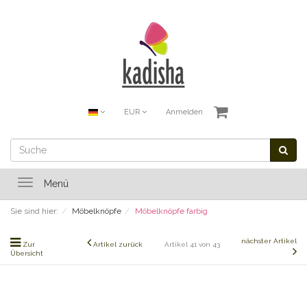
EUR
Anmelden
Toggle
Menü
navigation
Sie sind hier:
Möbelknöpfe
Möbelknöpfe farbig
nächster Artikel
Zur
Artikel zurück
Artikel 41 von 43
Übersicht