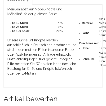
Mengenrabatt auf Möbelknöpfe und
Möbelknäufe der gleichen Serie:
Glas,
• ab 10 Stück
- 5 %
• Material:
Mess
•
ab 25 Stück
- 10 %
verch
•
ab 100 Stück
- 20 %
Krista
• Farbe:
braun
•
Unsere Griffe unf Knöpfe werden
36 m
Durchmesser
:
ausschließlich in Deutschland produziert und
• Höhe:
32 m
sind in den meisten Fällen in anderen Farben
M4 fü
oder Ausführungen auf Anfrage erhältlich,
19m
Einzelanfertigungen sind generell möglich.
• Schraube:
Front
Bitte beachten Sie: Wir bieten Ihnen fachliche
inklu
Beratung für Griffe und Knöpfe telefonisch
oder per E-Mail an.
Artikel bewerten