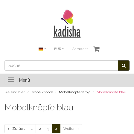
EUR
Anmelden
Toggle
Menü
navigation
Sie sind hier:
Möbelknöpfe
Möbelknöpfe farbig
Möbelknöpfe blau
Möbelknöpfe blau
← Zurück
1
2
3
4
Weiter →