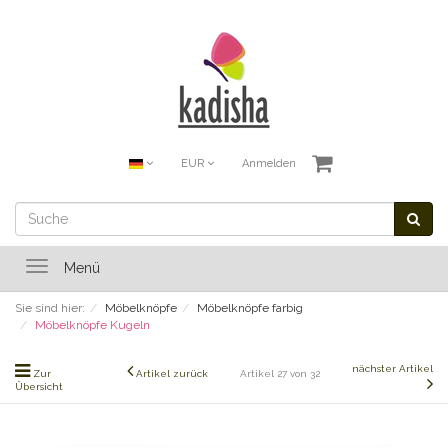
EUR
Anmelden
Toggle
Menü
navigation
Sie sind hier:
Möbelknöpfe
Möbelknöpfe farbig
Möbelknöpfe Kugeln
nächster Artikel
Zur
Artikel zurück
Artikel 27 von 32
Übersicht