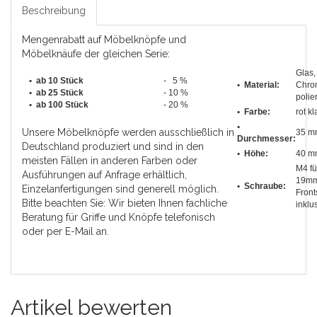
Beschreibung
Mengenrabatt auf Möbelknöpfe und
Möbelknäufe der gleichen Serie:
Glas,
• ab 10 Stück
- 5 %
• Material:
Chro
•
ab 25 Stück
- 10 %
polier
•
ab 100 Stück
- 20 %
• Farbe:
rot kl
•
Unsere Möbelknöpfe werden ausschließlich in
35 m
Durchmesser
:
Deutschland produziert und sind in den
• Höhe:
40 m
meisten Fällen in anderen Farben oder
M4 fü
Ausführungen auf Anfrage erhältlich,
19m
• Schraube:
Einzelanfertigungen sind generell möglich.
Front
Bitte beachten Sie: Wir bieten Ihnen fachliche
inklu
Beratung für Griffe und Knöpfe telefonisch
oder per E-Mail an.
Artikel bewerten