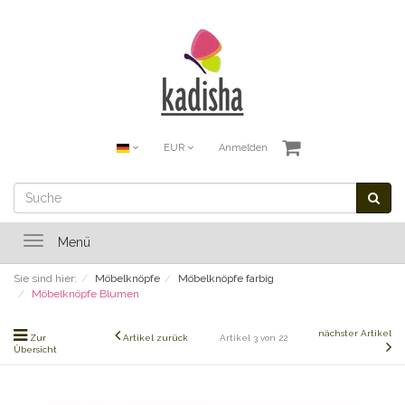
EUR
Anmelden
Toggle
Menü
navigation
Sie sind hier:
Möbelknöpfe
Möbelknöpfe farbig
Möbelknöpfe Blumen
nächster Artikel
Zur
Artikel zurück
Artikel 3 von 22
Übersicht