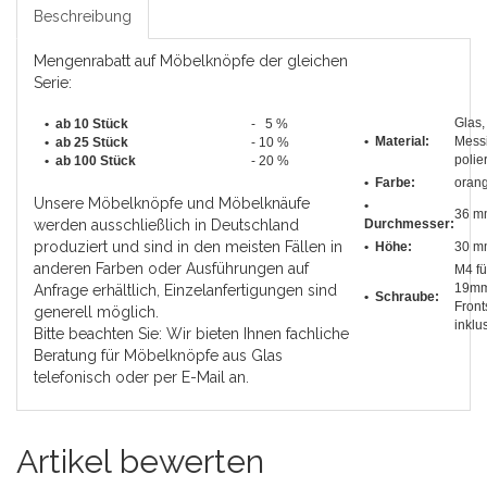
Beschreibung
Mengenrabatt auf Möbelknöpfe der gleichen
Serie:
Glas,
• ab 10 Stück
- 5 %
• Material:
Mess
•
ab 25 Stück
- 10 %
polier
•
ab 100 Stück
- 20 %
• Farbe:
oran
Unsere Möbelknöpfe und Möbelknäufe
•
36 m
werden ausschließlich in Deutschland
Durchmesser
:
produziert und sind in den meisten Fällen in
• Höhe:
30 m
anderen Farben oder Ausführungen auf
M4 fü
19m
Anfrage erhältlich, Einzelanfertigungen sind
• Schraube:
Front
generell möglich.
inklu
Bitte beachten Sie: Wir bieten Ihnen fachliche
Beratung für Möbelknöpfe aus Glas
telefonisch oder per E-Mail an.
Artikel bewerten