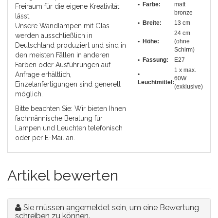
• Farbe:
matt
Freiraum für die eigene Kreativität
bronze
lässt.
• Breite:
13 cm
Unsere Wandlampen mit Glas
24 cm
werden ausschließlich in
•
Höhe
:
(ohne
Deutschland produziert und sind in
Schirm)
den meisten Fällen in anderen
•
Fassung
:
E27
Farben oder Ausführungen auf
1 x max.
Anfrage erhältlich,
•
60W
Leuchtmittel:
Einzelanfertigungen sind generell
(exklusive)
möglich.
Bitte beachten Sie: Wir bieten Ihnen
fachmännische Beratung für
Lampen und Leuchten telefonisch
oder per E-Mail an.
Artikel bewerten
Sie müssen angemeldet sein, um eine Bewertung
schreiben zu können.