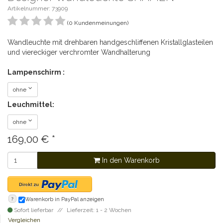
Artikelnummer: 73909
(0 Kundenmeinungen)
Wandleuchte mit drehbaren handgeschliffenen Kristallglasteilen
und viereckiger verchromter Wandhalterung
Lampenschirm :
ohne
Leuchmittel:
ohne
169,00
€
*
In den Warenkorb
?
Warenkorb in PayPal anzeigen
Sofort lieferbar
Lieferzeit: 1 - 2 Wochen
Vergleichen