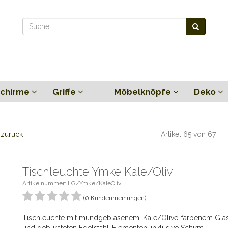
chirme
Griffe
Möbelknöpfe
Deko
l zurück
Artikel 65 von 67
Tischleuchte Ymke Kale/Oliv
Artikelnummer: LG/Ymke/KaleOliv
(0 Kundenmeinungen)
Tischleuchte mit mundgeblasenem, Kale/Olive-farbenem Gla