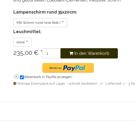
und gebürsteten Edelstahl-Elementen, inklusive Schirm
Lampenschirm rund 35x20cm:
Mit Schirm rund (wie Abb.)
Leuchmittel:
ohne
235,00
€
*
In den Warenkorb
?
Warenkorb in PayPal anzeigen
Wenige Exemplare auf Lager - schnell bestellen!
Lieferzeit: 1 - 3 T