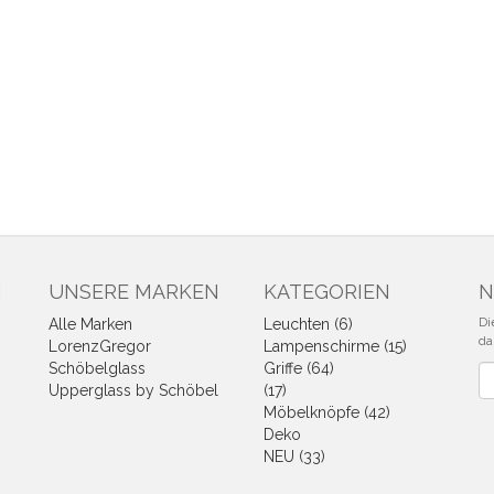
N
UNSERE MARKEN
KATEGORIEN
N
Di
Alle Marken
Leuchten (6)
da
LorenzGregor
Lampenschirme (15)
Schöbelglass
Griffe (64)
Ne
Upperglass by Schöbel
(17)
Möbelknöpfe (42)
Deko
NEU (33)