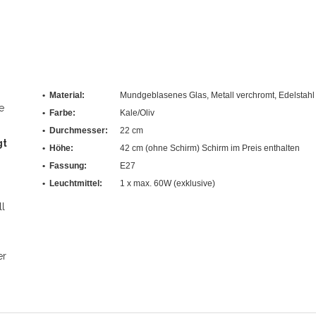
• Material:
Mundgeblasenes Glas, Metall verchromt, Edelstahl
e
• Farbe:
Kale/Oliv
•
Durchmesser
:
22 cm
gt
• Höhe:
42 cm (ohne Schirm) Schirm im Preis enthalten
• Fassung:
E27
• Leuchtmittel:
1 x max. 60W (exklusive)
ll
er