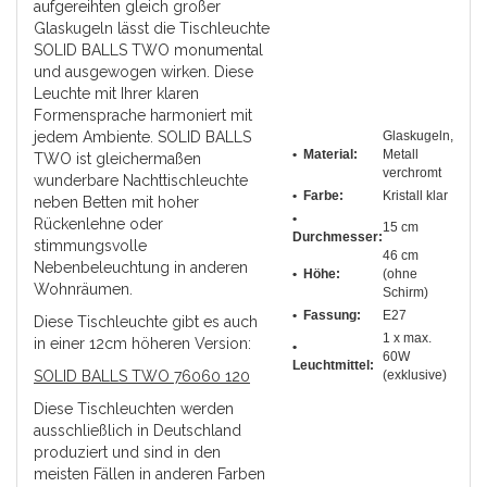
aufgereihten gleich großer
Glaskugeln lässt die Tischleuchte
SOLID BALLS TWO monumental
und ausgewogen wirken. Diese
Leuchte mit Ihrer klaren
Formensprache harmoniert mit
jedem Ambiente. SOLID BALLS
Glaskugeln,
• Material:
Metall
TWO ist gleichermaßen
verchromt
wunderbare Nachttischleuchte
• Farbe:
Kristall klar
neben Betten mit hoher
•
Rückenlehne oder
15 cm
Durchmesser
:
stimmungsvolle
46 cm
Nebenbeleuchtung in anderen
• Höhe:
(ohne
Wohnräumen.
Schirm)
• Fassung:
E27
Diese Tischleuchte gibt es auch
1 x max.
in einer 12cm höheren Version:
•
60W
Leuchtmittel:
SOLID BALLS TWO 76060 120
(exklusive)
Diese Tischleuchten werden
ausschließlich in Deutschland
produziert und sind in den
meisten Fällen in anderen Farben