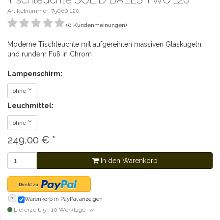
Artikelnummer: 75060 120
(0 Kundenmeinungen)
Moderne Tischleuchte mit aufgereihten massiven Glaskugeln
und rundem Fuß in Chrom
Lampenschirm:
ohne
Leuchmittel:
ohne
249,00
€
*
In den Warenkorb
?
Warenkorb in PayPal anzeigen
Lieferzeit: 5 - 10 Werktage