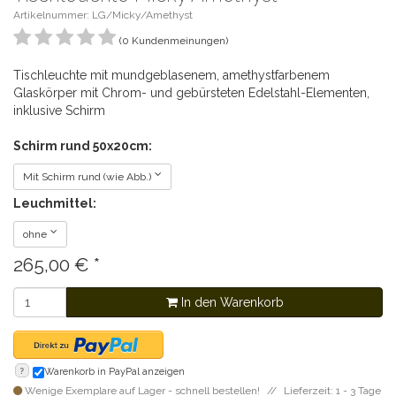
Artikelnummer: LG/Micky/Amethyst
(0 Kundenmeinungen)
Tischleuchte mit mundgeblasenem, amethystfarbenem
Glaskörper mit Chrom- und gebürsteten Edelstahl-Elementen,
inklusive Schirm
Schirm rund 50x20cm:
Mit Schirm rund (wie Abb.)
Leuchmittel:
ohne
265,00
€
*
In den Warenkorb
?
Warenkorb in PayPal anzeigen
Wenige Exemplare auf Lager - schnell bestellen!
Lieferzeit: 1 - 3 Tage