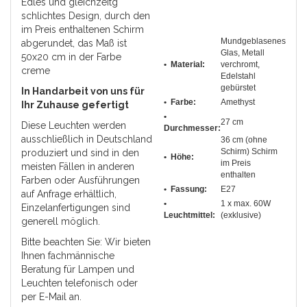
Edles und gleichzeitg
schlichtes Design, durch den
im Preis enthaltenen Schirm
Mundgeblasenes
abgerundet, das Maß ist
Glas, Metall
50x20 cm in der Farbe
• Material:
verchromt,
creme
Edelstahl
gebürstet
In Handarbeit von uns für
• Farbe:
Amethyst
Ihr Zuhause gefertigt
•
27 cm
Diese Leuchten werden
Durchmesser
:
ausschließlich in Deutschland
36 cm (ohne
Schirm) Schirm
produziert und sind in den
• Höhe:
im Preis
meisten Fällen in anderen
enthalten
Farben oder Ausführungen
• Fassung:
E27
auf Anfrage erhältlich,
•
1 x max. 60W
Einzelanfertigungen sind
Leuchtmittel:
(exklusive)
generell möglich.
Bitte beachten Sie: Wir bieten
Ihnen fachmännische
Beratung für Lampen und
Leuchten telefonisch oder
per E-Mail an.