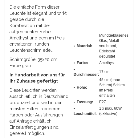
Die einfache Form dieser
Leuchte ist elegant und wirkt
gerade durch die
Kombination mit der
aufgebrachten Farbe
Mundgeblasenes
Amethyst und dem im Preis
Glas, Metall
enthaltenen, runden
• Material:
verchromt,
Leuchtenschirm edel.
Edelstahl
gebürstet
Schirmgröße: 35x20 cm
• Farbe:
Amethyst
Farbe grau
•
17 cm
In Handarbeit von uns für
Durchmesser
:
45 cm (ohne
Ihr Zuhause gefertigt
Schirm) Schirm
• Höhe:
Diese Leuchten werden
im Preis
enthalten
ausschließlich in Deutschland
• Fassung:
E27
produziert und sind in den
meisten Fällen in anderen
•
1 x max. 60W
Leuchtmittel:
(exklusive)
Farben oder Ausführungen
auf Anfrage erhältlich,
Einzelanfertigungen sind
generell möglich.