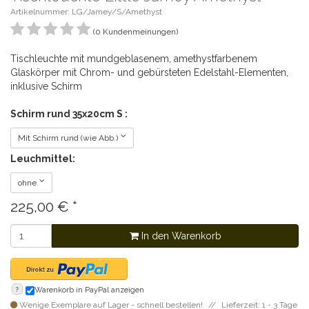
Artikelnummer: LG/Jamey/S/Amethyst
(0 Kundenmeinungen)
Tischleuchte mit mundgeblasenem, amethystfarbenem
Glaskörper mit Chrom- und gebürsteten Edelstahl-Elementen,
inklusive Schirm
Schirm rund 35x20cm S :
Mit Schirm rund (wie Abb.)
Leuchmittel:
ohne
225,00
€
*
In den Warenkorb
?
Warenkorb in PayPal anzeigen
Wenige Exemplare auf Lager - schnell bestellen!
Lieferzeit: 1 - 3 Tage