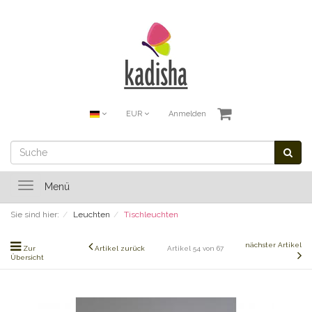
EUR
Anmelden
Toggle
Menü
navigation
Sie sind hier:
Leuchten
Tischleuchten
nächster Artikel
Zur
Artikel zurück
Artikel 54 von 67
Übersicht