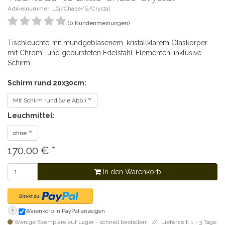
Artikelnummer: LG/Chase/S/Crystal
(0 Kundenmeinungen)
Tischleuchte mit mundgeblasenem, kristallklarem Glaskörper
mit Chrom- und gebürsteten Edelstahl-Elementen, inklusive
Schirm
Schirm rund 20x30cm:
Mit Schirm rund (wie Abb.)
Leuchmittel:
ohne
170,00
€
*
In den Warenkorb
?
Warenkorb in PayPal anzeigen
Wenige Exemplare auf Lager - schnell bestellen!
Lieferzeit: 1 - 3 Tage