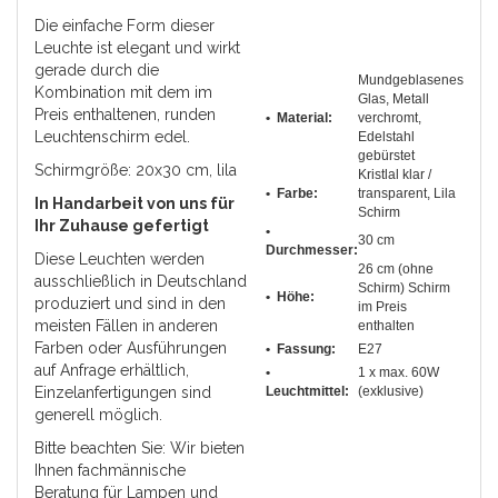
Die einfache Form dieser
Leuchte ist elegant und wirkt
gerade durch die
Mundgeblasenes
Kombination mit dem im
Glas, Metall
Preis enthaltenen, runden
• Material:
verchromt,
Leuchtenschirm edel.
Edelstahl
gebürstet
Schirmgröße: 20x30 cm, lila
Kristlal klar /
• Farbe:
transparent, Lila
In Handarbeit von uns für
Schirm
Ihr Zuhause gefertigt
•
30 cm
Durchmesser
:
Diese Leuchten werden
26 cm (ohne
ausschließlich in Deutschland
Schirm) Schirm
• Höhe:
produziert und sind in den
im Preis
meisten Fällen in anderen
enthalten
Farben oder Ausführungen
• Fassung:
E27
auf Anfrage erhältlich,
•
1 x max. 60W
Einzelanfertigungen sind
Leuchtmittel:
(exklusive)
generell möglich.
Bitte beachten Sie: Wir bieten
Ihnen fachmännische
Beratung für Lampen und