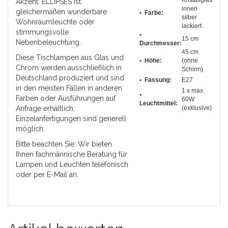
Kristallglas
Akzent. ELLIPSES ist
innen
gleichermaßen wunderbare
• Farbe:
silber
Wohnraumleuchte oder
lackiert
stimmungsvolle
•
15 cm
Nebenbeleuchtung.
Durchmesser
:
45 cm
Diese Tischlampen aus Glas und
• Höhe:
(ohne
Chrom werden ausschließlich in
Schirm)
Deutschland produziert und sind
• Fassung:
E27
in den meisten Fällen in anderen
1 x max.
•
Farben oder Ausführungen auf
60W
Leuchtmittel:
Anfrage erhältlich,
(exklusive)
Einzelanfertigungen sind generell
möglich.
Bitte beachten Sie: Wir bieten
Ihnen fachmännische Beratung für
Lampen und Leuchten telefonisch
oder per E-Mail an.