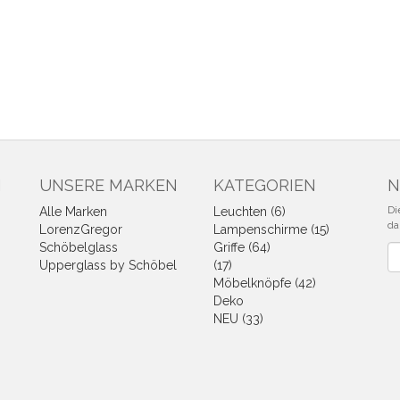
N
UNSERE MARKEN
KATEGORIEN
N
Di
Alle Marken
Leuchten (6)
da
LorenzGregor
Lampenschirme (15)
Schöbelglass
Griffe (64)
Ne
Upperglass by Schöbel
(17)
Möbelknöpfe (42)
Deko
NEU (33)