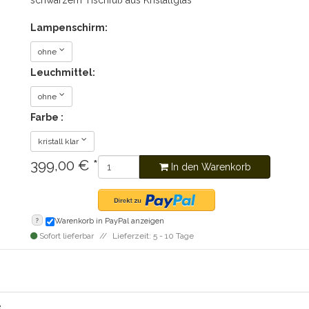
schwarzem Tischfuß aus Kristallglas
Lampenschirm:
ohne
Leuchmittel:
ohne
Farbe :
kristall klar
399,00
€
*
In den Warenkorb
?
Warenkorb in PayPal anzeigen
Sofort lieferbar
Lieferzeit: 5 - 10 Tage
e