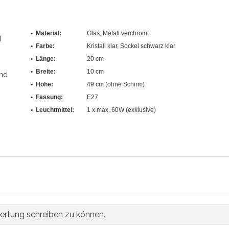
• Material:
Glas, Metall verchromt
d
• Farbe:
Kristall klar, Sockel schwarz klar
• Länge:
20 cm
• Breite:
10 cm
und
• Höhe:
49 cm (ohne Schirm)
• Fassung:
E27
• Leuchtmittel:
1 x max. 60W (exklusive)
ertung schreiben zu können.