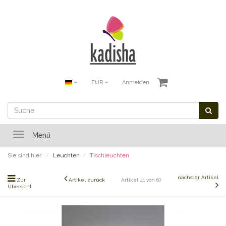
EUR
Anmelden
Toggle
Menü
navigation
Sie sind hier:
Leuchten
Tischleuchten
nächster Artikel
Zur
Artikel zurück
Artikel 41 von 67
Übersicht