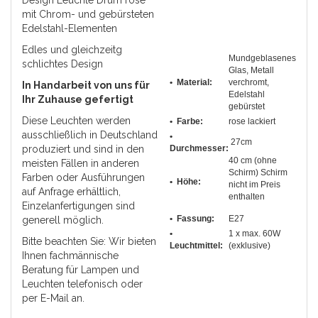
Design Leuchte Drum rose
mit Chrom- und gebürsteten
Edelstahl-Elementen
Edles und gleichzeitg
Mundgeblasenes
schlichtes Design
Glas, Metall
• Material:
verchromt,
In Handarbeit von uns für
Edelstahl
Ihr Zuhause gefertigt
gebürstet
Diese Leuchten werden
• Farbe:
rose lackiert
ausschließlich in Deutschland
•
27cm
produziert und sind in den
Durchmesser
:
40 cm (ohne
meisten Fällen in anderen
Schirm) Schirm
Farben oder Ausführungen
• Höhe:
nicht im Preis
auf Anfrage erhältlich,
enthalten
Einzelanfertigungen sind
• Fassung:
E27
generell möglich.
•
1 x max. 60W
Bitte beachten Sie: Wir bieten
Leuchtmittel:
(exklusive)
Ihnen fachmännische
Beratung für Lampen und
Leuchten telefonisch oder
per E-Mail an.