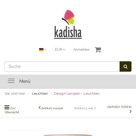
EUR
Anmelden
Toggle
Menü
navigation
Sie sind hier:
Leuchten
Design Lampen - Leuchten
nächster Artikel
Zur
Artikel zurück
Artikel 5 von 7
Übersicht