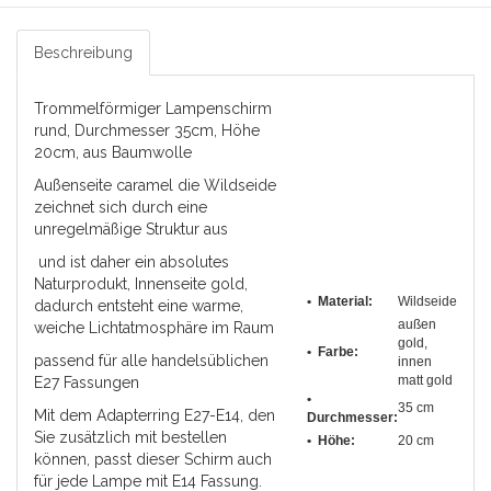
Beschreibung
Trommelförmiger Lampenschirm
rund, Durchmesser 35cm, Höhe
20cm, aus Baumwolle
Außenseite caramel die Wildseide
zeichnet sich durch eine
unregelmäßige Struktur aus
und ist daher ein absolutes
Naturprodukt, Innenseite gold,
• Material:
Wildseide
dadurch entsteht eine warme,
außen
weiche Lichtatmosphäre im Raum
gold,
• Farbe:
passend für alle handelsüblichen
innen
matt gold
E27 Fassungen
•
35 cm
Mit dem Adapterring E27-E14, den
Durchmesser
:
Sie zusätzlich mit bestellen
• Höhe:
20 cm
können, passt dieser Schirm auch
für jede Lampe mit E14 Fassung.