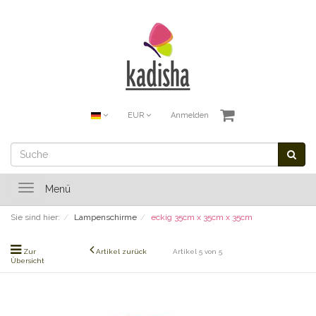
EUR
Anmelden
Toggle
Menü
navigation
Sie sind hier:
Lampenschirme
eckig 35cm x 35cm x 35cm
Zur
Artikel zurück
Artikel 5 von 5
Übersicht