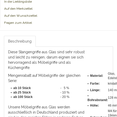
In die Lieblingsliste
Auf den Merkzettel
Auf den Wunschzettel
Fragen zum Artikel
Beschreibung
Diese Stangengriffe aus Glas sind sehr robust
und leicht zu reinigen, darum eignen sie sich
hervorragend als Möbelgriffe und als
Küchengriffe.
Glas,
Mengenrabatt auf Möbelgriffe der gleichen
• Material:
Edelst
Serie:
• Farbe:
kristal
• ab 10 Stück
- 5 %
•
Länge
:
140 
•
ab 25 Stück
- 10 %
•
•
ab 100 Stück
- 20 %
128 
Bohrabstand
:
• Höhe:
46 m
Unsere Möbelgriffe aus Glas werden
M4 für
ausschließlich in Deutschland produziert und
19mm