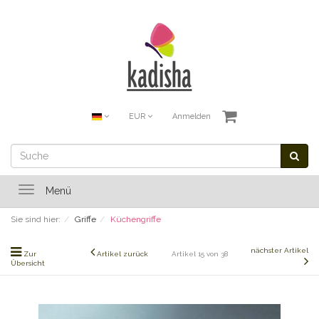
EUR
Anmelden
Toggle
Menü
navigation
Sie sind hier:
Griffe
Küchengriffe
nächster Artikel
Zur
Artikel zurück
Artikel 15 von 38
Übersicht