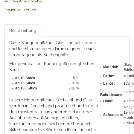
Auf den Wunschzettel
Fragen zum Artikel
Beschreibung
Diese Stangengriffe aus Glas sind sehr robust
und leicht zu reinigen, darum eignen sie sich
hervorragend als Küchengriffe.
Mengenrabatt auf Küchengriffe der gleichen
Glas,
• Material:
Serie:
Edelst
• Farbe:
kristal
• ab 10 Stück
- 5 %
•
ab 25 Stück
- 10 %
•
Länge
:
136 
•
ab 100 Stück
- 20 %
•
96 m
Bohrabstand
:
Unsere Möbelgriffe aus Edelstahl und Glas
• Höhe:
40 m
werden in Deutschland produziert und sind in
M4 für
den meisten Fällen in anderen Farben oder
19mm
• Schrauben:
Ausführungen auf Anfrage erhältlich,
Fronts
inklus
Einzelanfertigungen sind generell möglich.
Bitte beachten Sie: Wir bieten Ihnen fachliche