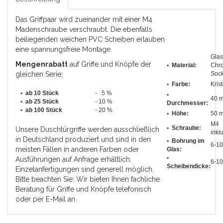
Das Griffpaar wird zueinander mit einer M4
Madenschraube verschraubt. Die ebenfalls
beiliegenden weichen PVC Scheiben erlauben
eine spannungsfreie Montage.
Glas
Mengenrabatt
auf Griffe und Knöpfe der
• Material:
Chr
gleichen Serie:
Sock
• Farbe:
Krist
• ab 10 Stück
- 5 %
•
40 
•
ab 25 Stück
- 10 %
Durchmesser
:
•
ab 100 Stück
- 20 %
• Höhe:
50 
M4
• Schraube:
Unsere Duschtürgriffe werden ausschließlich
inkl
in Deutschland produziert und sind in den
• Bohrung im
6-1
meisten Fällen in anderen Farben oder
Glas:
•
Ausführungen auf Anfrage erhältlich,
6-1
Scheibendicke:
Einzelanfertigungen sind generell möglich.
Bitte beachten Sie: Wir bieten Ihnen fachliche
Beratung für Griffe und Knöpfe telefonisch
oder per E-Mail an.