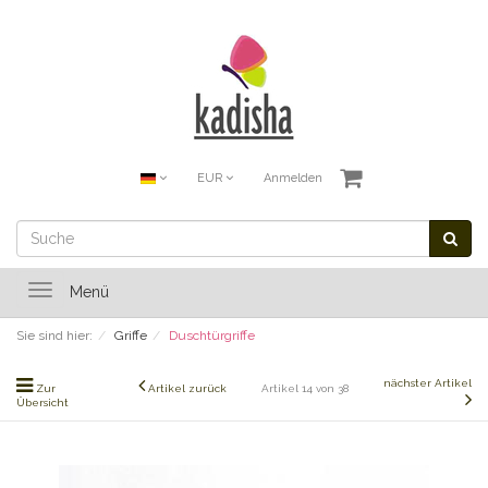
EUR
Anmelden
Toggle
Menü
navigation
Sie sind hier:
Griffe
Duschtürgriffe
nächster Artikel
Zur
Artikel zurück
Artikel 14 von 38
Übersicht