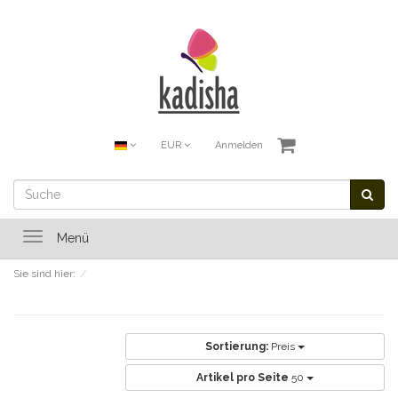
EUR
Anmelden
Toggle
Menü
navigation
Sie sind hier:
Sortierung:
Preis
Artikel pro Seite
50