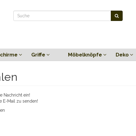
chirme
Griffe
Möbelknöpfe
Deko
hlen
 Nachricht ein!
e E-Mail zu senden!
ien