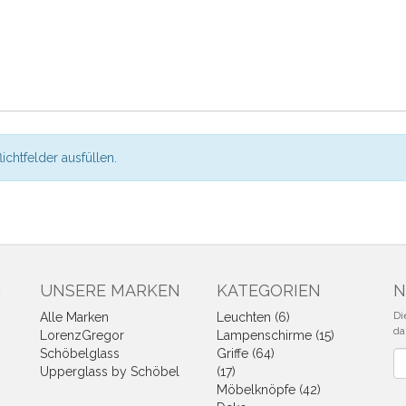
flichtfelder ausfüllen.
N
UNSERE MARKEN
KATEGORIEN
N
Di
Alle Marken
Leuchten (6)
da
LorenzGregor
Lampenschirme (15)
Schöbelglass
Griffe (64)
Ne
Upperglass by Schöbel
(17)
Möbelknöpfe (42)