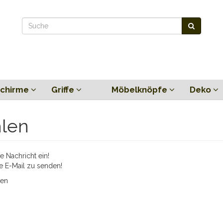
chirme
Griffe
Möbelknöpfe
Deko
hlen
 Nachricht ein!
e E-Mail zu senden!
ien