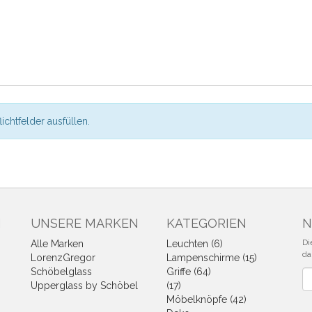
flichtfelder ausfüllen.
N
UNSERE MARKEN
KATEGORIEN
N
Di
Alle Marken
Leuchten (6)
da
LorenzGregor
Lampenschirme (15)
Schöbelglass
Griffe (64)
Ne
Upperglass by Schöbel
(17)
Möbelknöpfe (42)