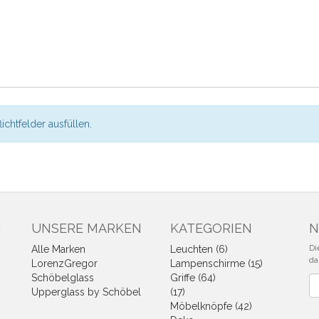
flichtfelder ausfüllen.
N
UNSERE MARKEN
KATEGORIEN
N
Di
Alle Marken
Leuchten (6)
da
LorenzGregor
Lampenschirme (15)
Schöbelglass
Griffe (64)
Ne
Upperglass by Schöbel
(17)
Möbelknöpfe (42)