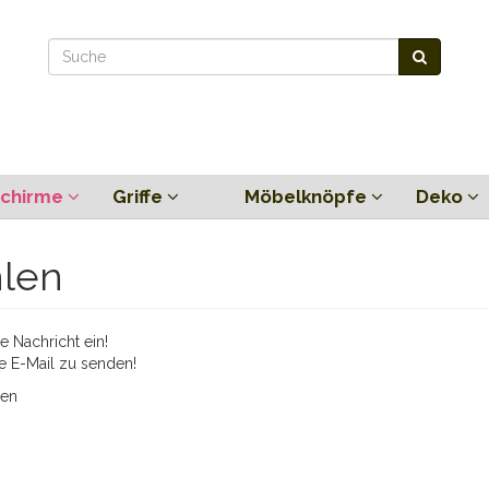
chirme
Griffe
Möbelknöpfe
Deko
hlen
 Nachricht ein!
e E-Mail zu senden!
ien