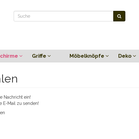
chirme
Griffe
Möbelknöpfe
Deko
hlen
 Nachricht ein!
e E-Mail zu senden!
ien