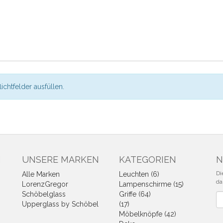
flichtfelder ausfüllen.
N
UNSERE MARKEN
KATEGORIEN
N
Di
Alle Marken
Leuchten (6)
da
LorenzGregor
Lampenschirme (15)
Schöbelglass
Griffe (64)
Ne
Upperglass by Schöbel
(17)
Möbelknöpfe (42)