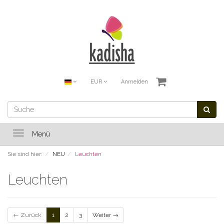
EUR
Anmelden
Toggle
Menü
navigation
Sie sind hier:
NEU
Leuchten
Leuchten
← Zurück
1
2
3
Weiter →