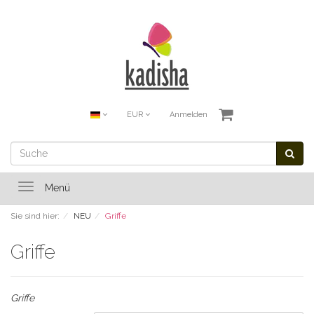
EUR
Anmelden
Toggle
Menü
navigation
Sie sind hier:
NEU
Griffe
Griffe
Griffe