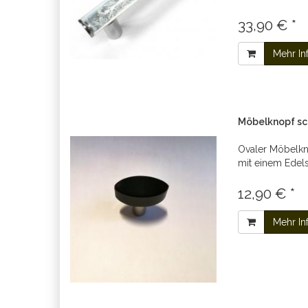
33,90 € *
Mehr In
Möbelknopf s
Ovaler Möbelkn
mit einem Edels
12,90 € *
Mehr In