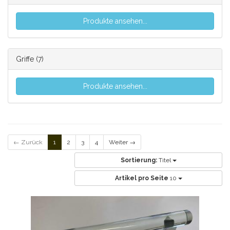
Produkte ansehen...
Griffe
(7)
Produkte ansehen...
← Zurück
1
2
3
4
Weiter →
Sortierung:
Titel
Artikel pro Seite
10