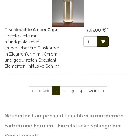
305,00 € *
Tischleuchte Amber Cigar
Tischleuchte mit
mundgeblasenem,
amberfarbenem Glaskörper
in Zigarrenform mit Chrom-
und gebürsteten Edelstahl-
Elementen, inklusive Schirm
← Zurück
1
2
3
4
Weiter →
Neuheiten Lampen und Leuchten in mordernen
Farben und Formen
- Einzelstücke solange der
Vorrat reicht!