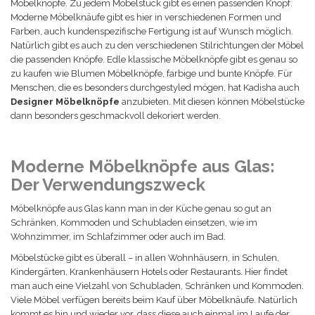
Möbelknöpfe. Zu jedem Möbelstück gibt es einen passenden Knopf.
Moderne Möbelknäufe gibt es hier in verschiedenen Formen und
Farben, auch kundenspezifische Fertigung ist auf Wunsch möglich.
Natürlich gibt es auch zu den verschiedenen Stilrichtungen der Möbel
die passenden Knöpfe. Edle klassische Möbelknöpfe gibt es genau so
zu kaufen wie Blumen Möbelknöpfe, farbige und bunte Knöpfe. Für
Menschen, die es besonders durchgestyled mögen, hat Kadisha auch
Designer Möbelknöpfe
anzubieten. Mit diesen können Möbelstücke
dann besonders geschmackvoll dekoriert werden.
Moderne Möbelknöpfe aus Glas:
Der Verwendungszweck
Möbelknöpfe aus Glas kann man in der Küche genau so gut an
Schränken, Kommoden und Schubladen einsetzen, wie im
Wohnzimmer, im Schlafzimmer oder auch im Bad.
Möbelstücke gibt es überall – in allen Wohnhäusern, in Schulen,
Kindergärten, Krankenhäusern Hotels oder Restaurants. Hier findet
man auch eine Vielzahl von Schubladen, Schränken und Kommoden.
Viele Möbel verfügen bereits beim Kauf über Möbelknäufe. Natürlich
kommt es hin und wieder vor, dass diese auch einmal im Laufe der