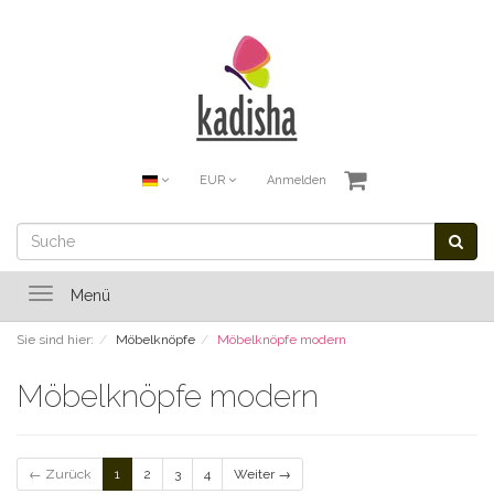
EUR
Anmelden
Toggle
Menü
navigation
Sie sind hier:
Möbelknöpfe
Möbelknöpfe modern
Möbelknöpfe modern
← Zurück
1
2
3
4
Weiter →