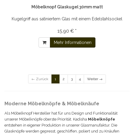
Möbelknopf Glaskugel 30mm matt
Kugelgriff aus satiniertem Glas mit einem Edelstahlsockel
15,90 € *
Mehr Informationen
← Zurück
1
2
3
4
Weiter →
Moderne Möbelknöpfe & Möbelknäufe
Als Möbelknopf Hersteller hat für uns Design und Funktionalität
unserer Möbelknöpfe oberste Priorität. Kadisha
Möbel
knöpfe
entstehen in eigener Produktion in unserer Glasmanufaktur. Die
Glas
knöpfe
werden gepresst, geschliffen, poliert und zu Knäufen